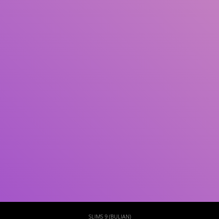
Subjek
ISBN/ISSN
Tipe Koleksi
Lokasi
GMD
Cari
SLIMS 9 (BULIAN)