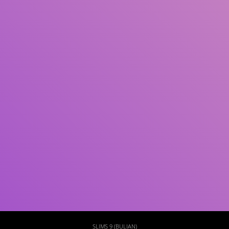
Subjek
ISBN/ISSN
Tipe Koleksi
Lokasi
GMD
Cari
SLIMS 9 (BULIAN)