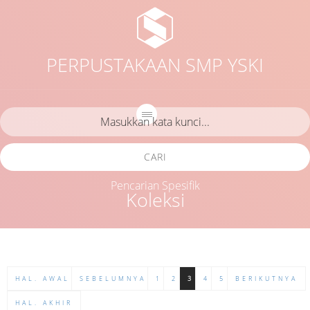
PERPUSTAKAAN SMP YSKI
CARI
Pencarian Spesifik
Koleksi
HAL. AWAL
SEBELUMNYA
1
2
3
4
5
BERIKUTNYA
HAL. AKHIR