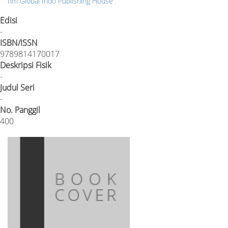
Tim Global Indo Publishing House
Edisi
-
ISBN/ISSN
9789814170017
Deskripsi Fisik
-
Judul Seri
-
No. Panggil
400