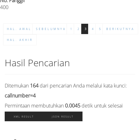
No. Panggil
400
HAL. AWAL
SEBELUMNYA
1
2
3
4
5
BERIKUTNYA
HAL. AKHIR
Hasil Pencarian
Ditemukan
164
dari pencarian Anda melalui kata kunci:
callnumber=4
Permintaan membutuhkan
0.0045
detik untuk selesai
XML RESULT
JSON RESULT