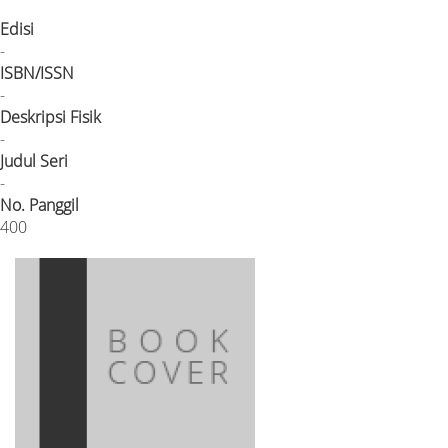
Edisi
-
ISBN/ISSN
-
Deskripsi Fisik
-
Judul Seri
-
No. Panggil
400