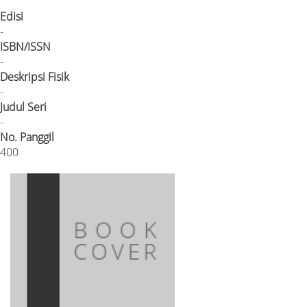
Edisi
-
ISBN/ISSN
-
Deskripsi Fisik
-
Judul Seri
-
No. Panggil
400