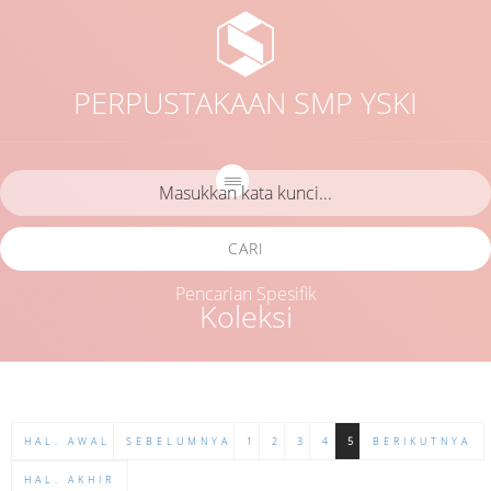
PERPUSTAKAAN SMP YSKI
CARI
Pencarian Spesifik
Koleksi
HAL. AWAL
SEBELUMNYA
1
2
3
4
5
BERIKUTNYA
HAL. AKHIR