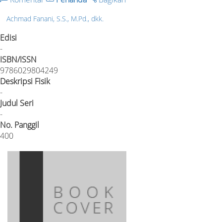
Achmad Fanani, S.S., M.Pd., dkk.
Edisi
-
ISBN/ISSN
9786029804249
Deskripsi Fisik
-
Judul Seri
-
No. Panggil
400