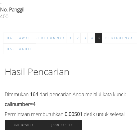
-
No. Panggil
400
HAL. AWAL
SEBELUMNYA
1
2
3
4
5
BERIKUTNYA
HAL. AKHIR
Hasil Pencarian
Ditemukan
164
dari pencarian Anda melalui kata kunci:
callnumber=4
Permintaan membutuhkan
0.00501
detik untuk selesai
XML RESULT
JSON RESULT