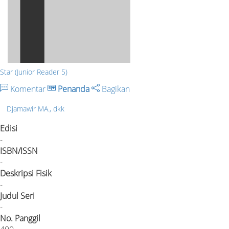
Star (Junior Reader 5)
Komentar
Penanda
Bagikan
Djamawir MA., dkk
Edisi
-
ISBN/ISSN
-
Deskripsi Fisik
-
Judul Seri
-
No. Panggil