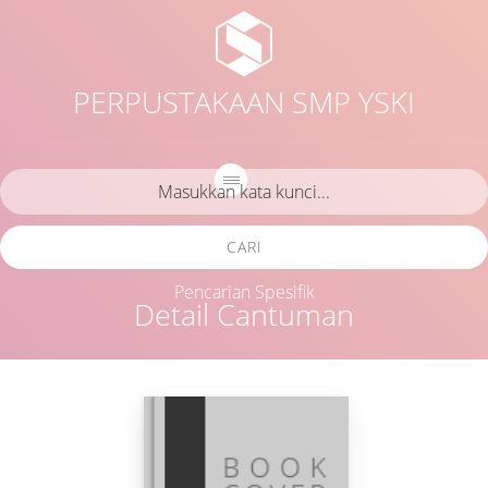
PERPUSTAKAAN SMP YSKI
CARI
Pencarian Spesifik
Detail Cantuman