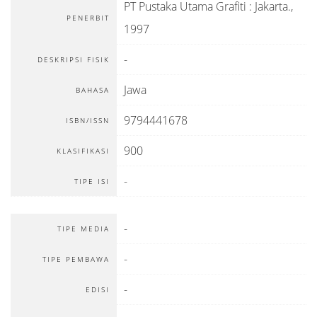
PT Pustaka Utama Grafiti
:
Jakarta
.,
PENERBIT
1997
-
DESKRIPSI FISIK
Jawa
BAHASA
9794441678
ISBN/ISSN
900
KLASIFIKASI
-
TIPE ISI
-
TIPE MEDIA
-
TIPE PEMBAWA
-
EDISI