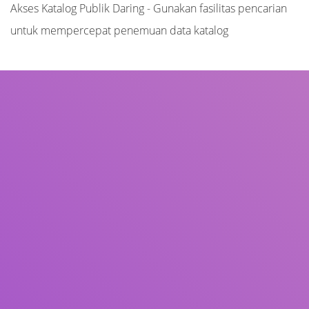
Akses Katalog Publik Daring - Gunakan fasilitas pencarian
untuk mempercepat penemuan data katalog
Judul
Pengarang
Subjek
ISBN/ISSN
Tipe Koleksi