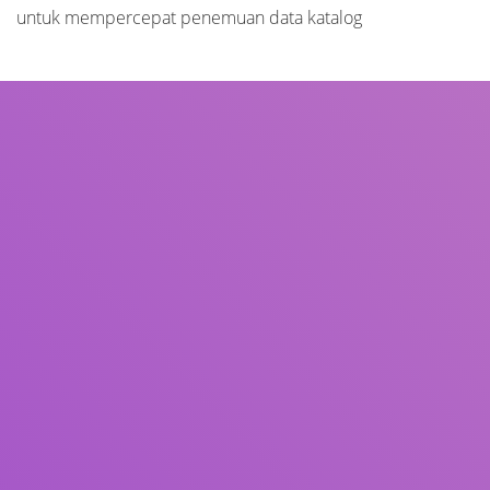
untuk mempercepat penemuan data katalog
Judul
Pengarang
Subjek
ISBN/ISSN
Tipe Koleksi
Lokasi