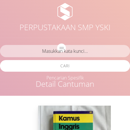
PERPUSTAKAAN SMP YSKI
CARI
Pencarian Spesifik
Detail Cantuman