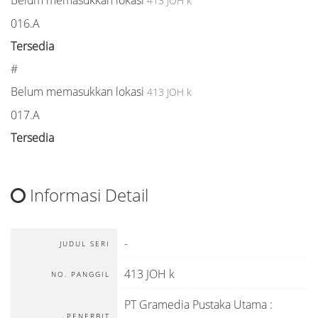
Belum memasukkan lokasi
413 JOH k
016.A
Tersedia
#
Belum memasukkan lokasi
413 JOH k
017.A
Tersedia
Informasi Detail
-
JUDUL SERI
413 JOH k
NO. PANGGIL
PT Gramedia Pustaka Utama
:
PENERBIT