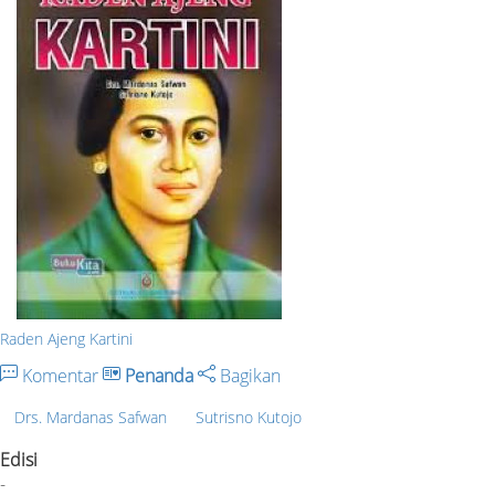
Raden Ajeng Kartini
Komentar
Penanda
Bagikan
Drs. Mardanas Safwan
Sutrisno Kutojo
Edisi
-