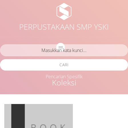
PERPUSTAKAAN SMP YSKI
CARI
Pencarian Spesifik
Koleksi