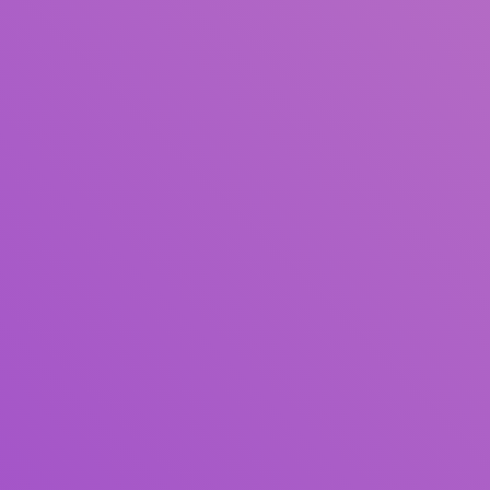
Judul
Pengarang
Subjek
ISBN/ISSN
Tipe Koleksi
Lokasi
GMD