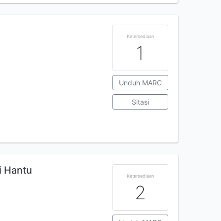
Ketersediaan
1
Unduh MARC
Sitasi
i Hantu
Ketersediaan
2