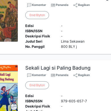
Komentar
Penanda
Bagikan
Enid
Blyton
Edisi
-
ISBN/ISSN
-
Deskripsi Fisik
-
Judul Seri
Lima Sekawan
No. Panggil
800 BLY j
Sekali Lagi si Paling Badung
Komentar
Penanda
Bagikan
Enid
Blyton
Edisi
-
ISBN/ISSN
979-605-657-7
Deskripsi Fisik
-