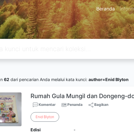
Beranda
Inform
an
62
dari pencarian Anda melalui kata kunci:
author=Enid Blyton
Rumah Gula Mungil dan Dongeng-d
Komentar
Penanda
Bagikan
Enid
Blyton
Edisi
-