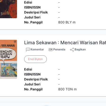
Edisi
-
ISBN/ISSN
-
Deskripsi Fisik
-
Judul Seri
-
No. Panggil
800 BLY m
Lima Sekawan : Mencari Warisan Ra
Komentar
Penanda
Bagikan
Enid
Blyton
Edisi
-
ISBN/ISSN
-
Deskripsi Fisik
-
Judul Seri
-
No. Panggil
800 TON m