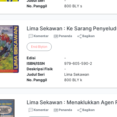
Judul Seri
-
No. Panggil
800 BLY s
Lima Sekawan : Ke Sarang Penyelu
Komentar
Penanda
Bagikan
Enid
Blyton
Edisi
-
ISBN/ISSN
979-605-590-2
Deskripsi Fisik
-
Judul Seri
Lima Sekawan
No. Panggil
800 BLY k
Lima Sekawan : Menaklukkan Agen 
Komentar
Penanda
Bagikan