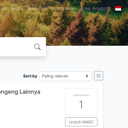
asi
Berita
Bantuan
Pustakawan
Area Anggota
Sort by
ongeng Lainnya
Ketersediaan
1
Unduh MARC