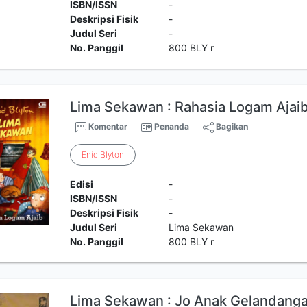
ISBN/ISSN
-
Deskripsi Fisik
-
Judul Seri
-
No. Panggil
800 BLY r
Lima Sekawan : Rahasia Logam Ajai
Komentar
Penanda
Bagikan
Enid
Blyton
Edisi
-
ISBN/ISSN
-
Deskripsi Fisik
-
Judul Seri
Lima Sekawan
No. Panggil
800 BLY r
Lima Sekawan : Jo Anak Gelandang