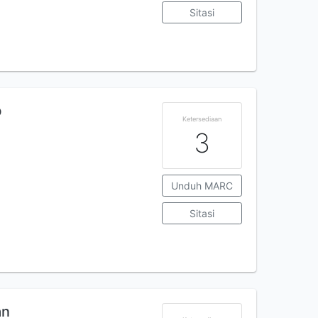
Sitasi
b
Ketersediaan
3
Unduh MARC
Sitasi
an