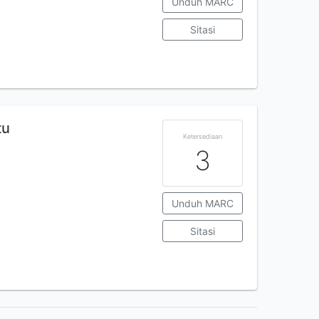
Unduh MARC
Sitasi
tu
Ketersediaan
3
Unduh MARC
Sitasi