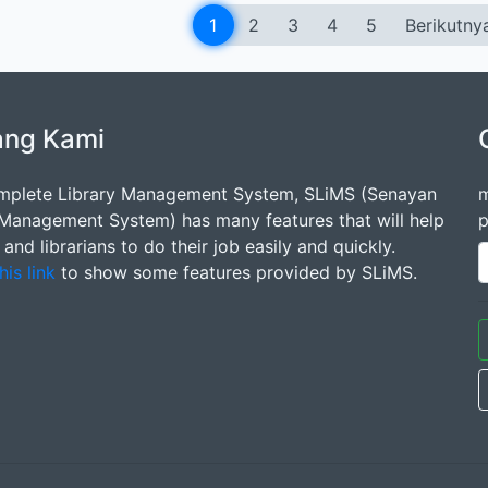
1
2
3
4
5
Berikutny
ang Kami
mplete Library Management System, SLiMS (Senayan
m
 Management System) has many features that will help
p
s and librarians to do their job easily and quickly.
his link
to show some features provided by SLiMS.