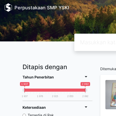
Perpustakaan SMP YSKI
Ditapis dengan
Ditemuk
Tahun Penerbitan
1 937
2 092
1 937
1 976
2 015
2 053
2 092
Ketersediaan
Tersedia di Rak