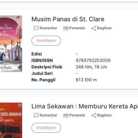
Musim Panas di St. Clare
Komentar
Penanda
Bagikan
Enid
Blyton
Edisi
-
ISBN/ISSN
9789792253009
Deskripsi Fisik
248 hlm, 18 cm
Judul Seri
-
No. Panggil
813 ENI m
Lima Sekawan : Memburu Kereta Ap
Komentar
Penanda
Bagikan
Enid
Blyton