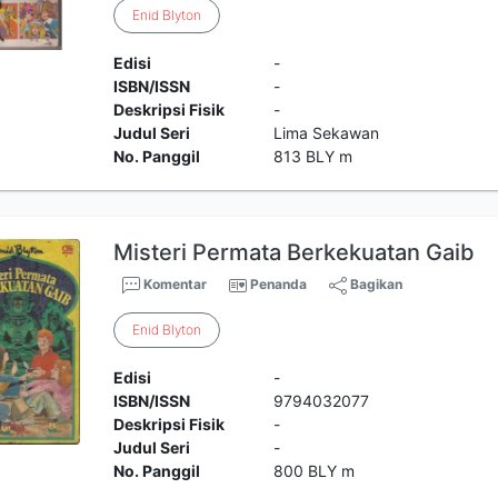
Enid
Blyton
Edisi
-
ISBN/ISSN
-
Deskripsi Fisik
-
Judul Seri
Lima Sekawan
No. Panggil
813 BLY m
Misteri Permata Berkekuatan Gaib
Komentar
Penanda
Bagikan
Enid
Blyton
Edisi
-
ISBN/ISSN
9794032077
Deskripsi Fisik
-
Judul Seri
-
No. Panggil
800 BLY m