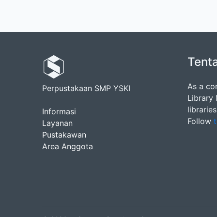
Tent
As a co
Perpustakaan SMP YSKI
Library
librarie
Informasi
Follow
t
Layanan
Pustakawan
Area Anggota