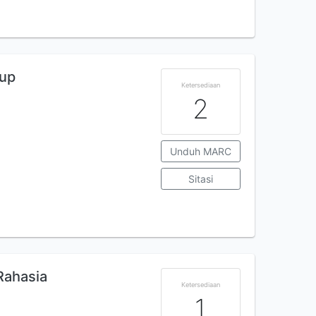
dup
Ketersediaan
2
Unduh MARC
Sitasi
Rahasia
Ketersediaan
1