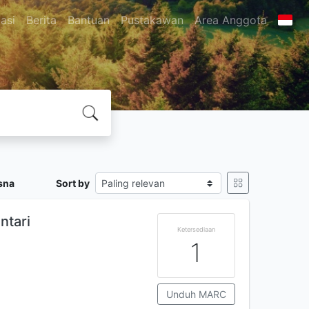
asi
Berita
Bantuan
Pustakawan
Area Anggota
sna
Sort by
ntari
Ketersediaan
1
Unduh MARC