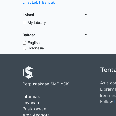
Lihat Lebih Banyak
Lokasi
My Library
Bahasa
English
Indonesia
Tent
As a co
Perpustakaan SMP YSKI
Library
librarie
Informasi
Follow
t
Layanan
Pustakawan
Area Anggota