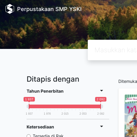
Perpustakaan SMP YSKI
Ditapis dengan
Ditemuk
Tahun Penerbitan
1 937
2 092
1 937
1 976
2 015
2 053
2 092
Ketersediaan
Tersedia di Rak