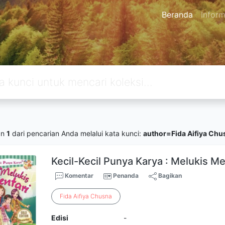
Beranda
Inform
an
1
dari pencarian Anda melalui kata kunci:
author=Fida Aifiya Chu
Kecil-Kecil Punya Karya : Melukis Me
Komentar
Penanda
Bagikan
Fida
Aifiya
Chusna
Edisi
-