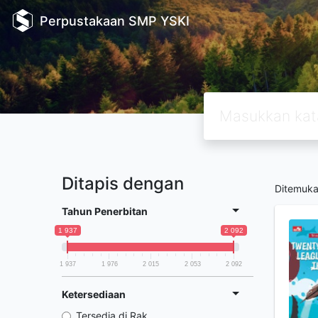
Perpustakaan SMP YSKI
Ditapis dengan
Ditemuk
Tahun Penerbitan
1 937
2 092
1 937
1 976
2 015
2 053
2 092
Ketersediaan
Tersedia di Rak