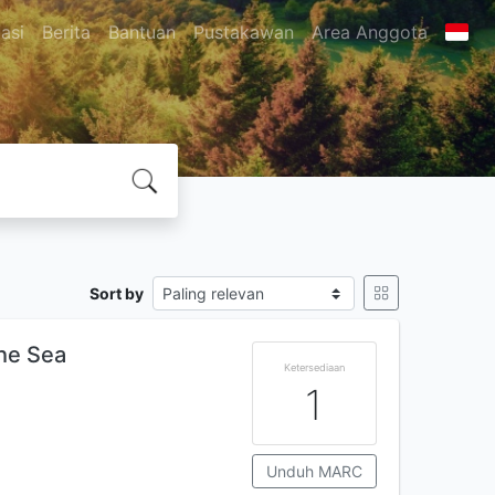
asi
Berita
Bantuan
Pustakawan
Area Anggota
Sort by
he Sea
Ketersediaan
1
Unduh MARC