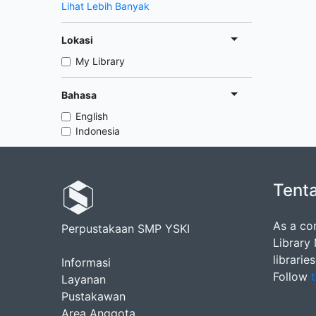
Lihat Lebih Banyak
Lokasi
My Library
Bahasa
English
Indonesia
Tent
As a co
Perpustakaan SMP YSKI
Library
librarie
Informasi
Follow
t
Layanan
Pustakawan
Area Anggota