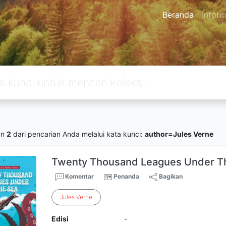
Beranda
Inform
an
2
dari pencarian Anda melalui kata kunci:
author=Jules Verne
Twenty Thousand Leagues Under T
Komentar
Penanda
Bagikan
Jules
Verne
Edisi
-