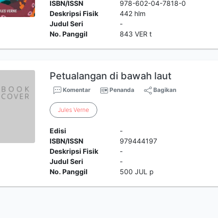
ISBN/ISSN
978-602-04-7818-0
Deskripsi Fisik
442 hlm
Judul Seri
-
No. Panggil
843 VER t
Petualangan di bawah laut
Komentar
Penanda
Bagikan
Jules
Verne
Edisi
-
ISBN/ISSN
979444197
Deskripsi Fisik
-
Judul Seri
-
No. Panggil
500 JUL p