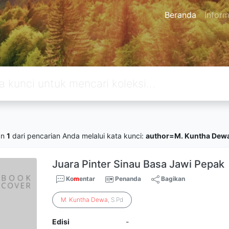
Beranda
Inform
an
1
dari pencarian Anda melalui kata kunci:
author=M. Kuntha Dewa
Juara Pinter Sinau Basa Jawi Pepak
Ko
m
entar
Penanda
Bagikan
M
.
Kuntha
Dewa
, S.Pd
Edisi
-