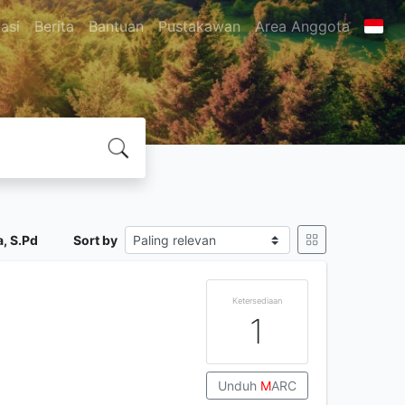
asi
Berita
Bantuan
Pustakawan
Area Anggota
, S.Pd
Sort by
Ketersediaan
1
Unduh
M
ARC