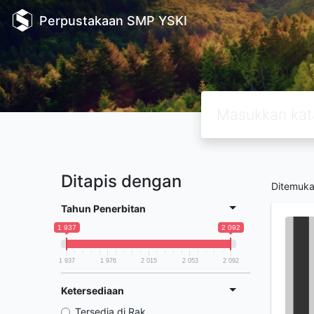
Perpustakaan SMP YSKI
Ditapis dengan
Ditemuk
Tahun Penerbitan
1 937
2 092
1 937
1 976
2 015
2 053
2 092
Ketersediaan
Tersedia di Rak