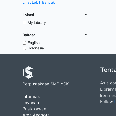
Lihat Lebih Banyak
Lokasi
My Library
Bahasa
English
Indonesia
Tent
As a co
Perpustakaan SMP YSKI
Library
librarie
Informasi
Follow
t
Layanan
Pustakawan
Area Anggota