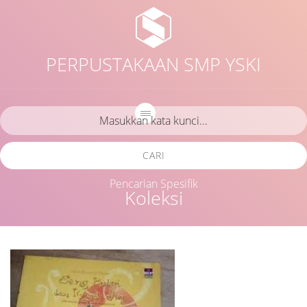
PERPUSTAKAAN SMP YSKI
CARI
Pencarian Spesifik
Koleksi