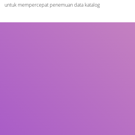
untuk mempercepat penemuan data katalog
Judul
Pengarang
Subjek
ISBN/ISSN
Tipe Koleksi
Lokasi