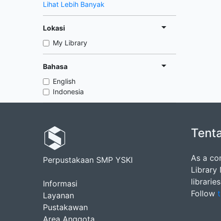
Lihat Lebih Banyak
Lokasi
My Library
Bahasa
English
Indonesia
Tent
As a co
Perpustakaan SMP YSKI
Library
librarie
Informasi
Follow
t
Layanan
Pustakawan
Area Anggota