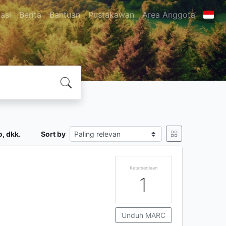
asi
Berita
Bantuan
Pustakawan
Area Anggota
, dkk.
Sort by
Ketersediaan
1
Unduh MARC