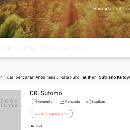
Beranda
Inform
an
1
dari pencarian Anda melalui kata kunci:
author=Sutrisno Kutoyo
DR. Sutomo
Komentar
Penanda
Bagikan
Sutrisno
Kutoyo
,
dkk
.
no pict