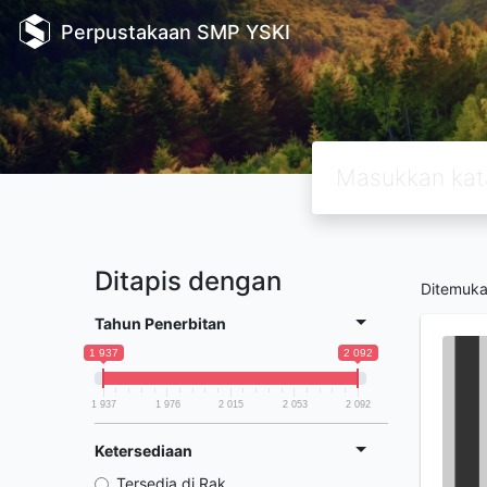
Perpustakaan SMP YSKI
Ditapis dengan
Ditemuk
Tahun Penerbitan
1 937
2 092
1 937
1 976
2 015
2 053
2 092
Ketersediaan
Tersedia di Rak