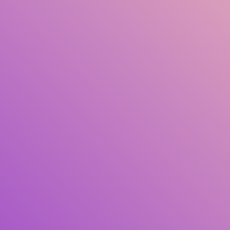
Judul
Pengarang
Subjek
ISBN/ISSN
Tipe Koleksi
Lokasi
GMD