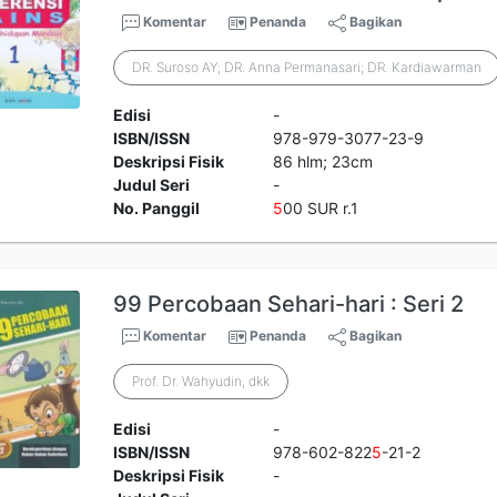
Komentar
Penanda
Bagikan
DR. Suroso AY; DR. Anna Permanasari; DR. Kardiawarman
Edisi
-
ISBN/ISSN
978-979-3077-23-9
Deskripsi Fisik
86 hlm; 23cm
Judul Seri
-
No. Panggil
5
00 SUR r.1
99 Percobaan Sehari-hari : Seri 2
Komentar
Penanda
Bagikan
Prof. Dr. Wahyudin, dkk
Edisi
-
ISBN/ISSN
978-602-822
5
-21-2
Deskripsi Fisik
-