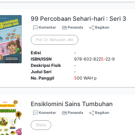
99 Percobaan Sehari-hari : Seri 3
Komentar
Penanda
Bagikan
Prof. Dr. Wahyudin, dkk
Edisi
-
ISBN/ISSN
978-602-822
5
-22-9
Deskripsi Fisik
-
Judul Seri
-
No. Panggil
5
00 WAH p
Ensiklomini Sains Tumbuhan
Komentar
Penanda
Bagikan
Sherly