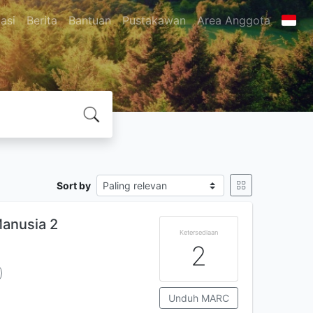
asi
Berita
Bantuan
Pustakawan
Area Anggota
Sort by
anusia 2
Ketersediaan
2
Unduh MARC