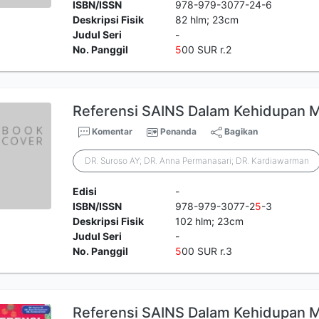
ISBN/ISSN
978-979-3077-24-6
Deskripsi Fisik
82 hlm; 23cm
Judul Seri
-
No. Panggil
5
00 SUR r.2
Referensi SAINS Dalam Kehidupan 
Komentar
Penanda
Bagikan
DR. Suroso AY; DR. Anna Permanasari; DR. Kardiawarman
Edisi
-
ISBN/ISSN
978-979-3077-2
5
-3
Deskripsi Fisik
102 hlm; 23cm
Judul Seri
-
No. Panggil
5
00 SUR r.3
Referensi SAINS Dalam Kehidupan M