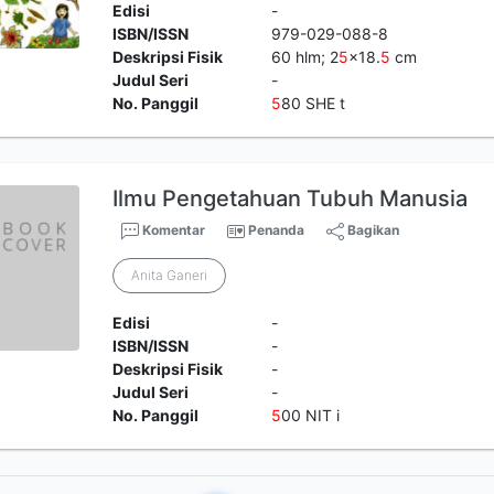
Edisi
-
ISBN/ISSN
979-029-088-8
Deskripsi Fisik
60 hlm; 2
5
x18.
5
cm
Judul Seri
-
No. Panggil
5
80 SHE t
Ilmu Pengetahuan Tubuh Manusia
Komentar
Penanda
Bagikan
Anita Ganeri
Edisi
-
ISBN/ISSN
-
Deskripsi Fisik
-
Judul Seri
-
No. Panggil
5
00 NIT i