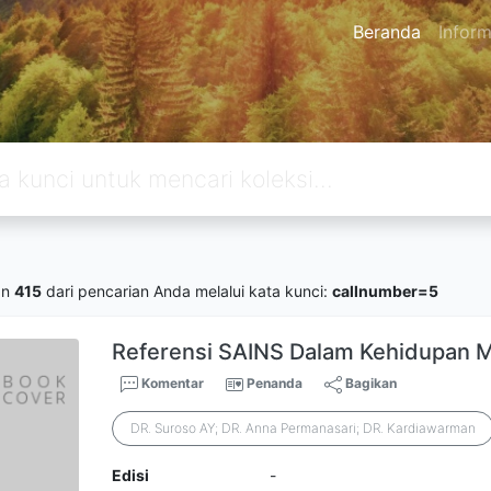
Beranda
Inform
an
415
dari pencarian Anda melalui kata kunci:
callnumber=5
Referensi SAINS Dalam Kehidupan M
Komentar
Penanda
Bagikan
DR. Suroso AY; DR. Anna Permanasari; DR. Kardiawarman
Edisi
-