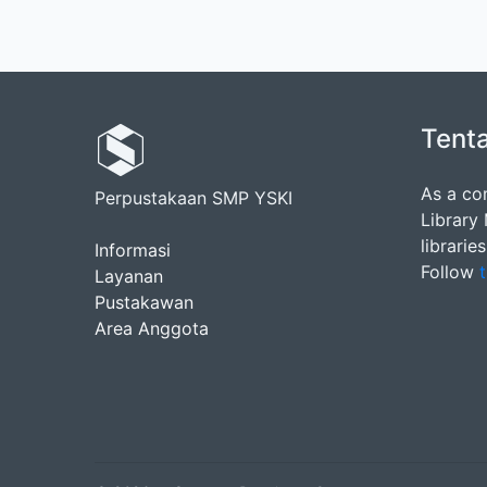
Tent
As a co
Perpustakaan SMP YSKI
Library
librarie
Informasi
Follow
t
Layanan
Pustakawan
Area Anggota