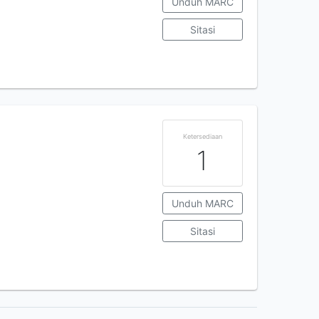
Unduh MARC
Sitasi
Ketersediaan
1
Unduh MARC
Sitasi