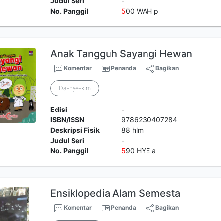
Judul Seri
-
No. Panggil
5
00 WAH p
Anak Tangguh Sayangi Hewan
Komentar
Penanda
Bagikan
Da-hye-kim
Edisi
-
ISBN/ISSN
9786230407284
Deskripsi Fisik
88 hlm
Judul Seri
-
No. Panggil
5
90 HYE a
Ensiklopedia Alam Semesta
Komentar
Penanda
Bagikan