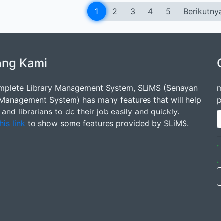
1
2
3
4
5
Berikutny
ang Kami
mplete Library Management System, SLiMS (Senayan
m
 Management System) has many features that will help
p
s and librarians to do their job easily and quickly.
his link
to show some features provided by SLiMS.