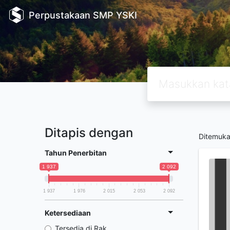
Perpustakaan SMP YSKI
Ditapis dengan
Ditemuk
Tahun Penerbitan
1 937
2 092
1 937
1 976
2 015
2 053
2 092
Ketersediaan
Tersedia di Rak