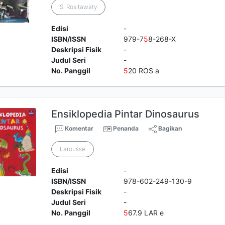
S. Rositawaty
Edisi
-
ISBN/ISSN
979-7
5
8-268-X
Deskripsi Fisik
-
Judul Seri
-
No. Panggil
5
20 ROS a
Ensiklopedia Pintar Dinosaurus
Komentar
Penanda
Bagikan
Larousse
Edisi
-
ISBN/ISSN
978-602-249-130-9
Deskripsi Fisik
-
Judul Seri
-
No. Panggil
5
67.9 LAR e