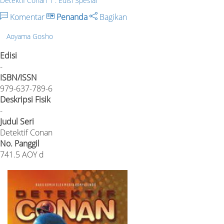
Detektif Conan 1 : Edisi Spesial
Komentar
Penanda
Bagikan
Aoyama Gosho
Edisi
-
ISBN/ISSN
979-637-789-6
Deskripsi Fisik
-
Judul Seri
Detektif Conan
No. Panggil
741.5 AOY d