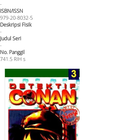
-
ISBN/ISSN
979-20-8032-5
Deskripsi Fisik
-
Judul Seri
-
No. Panggil
741.5 RIH s