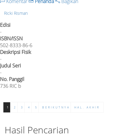
Komentar
Penanda
Bagikan
Ricki Risman
Edisi
-
ISBN/ISSN
502-8333-86-6
Deskripsi Fisik
-
Judul Seri
-
No. Panggil
736 RIC b
1
2
3
4
5
BERIKUTNYA
HAL. AKHIR
Hasil Pencarian