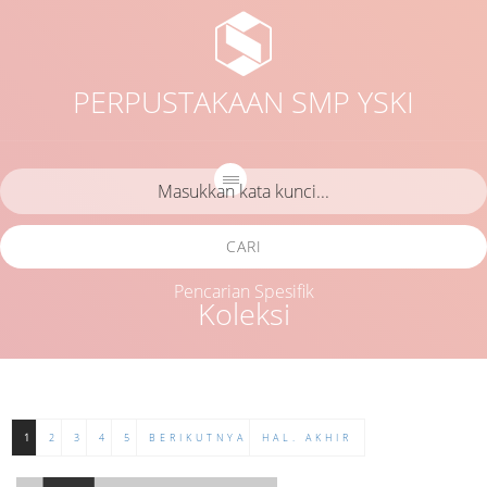
PERPUSTAKAAN SMP YSKI
CARI
Pencarian Spesifik
Koleksi
1
2
3
4
5
BERIKUTNYA
HAL. AKHIR