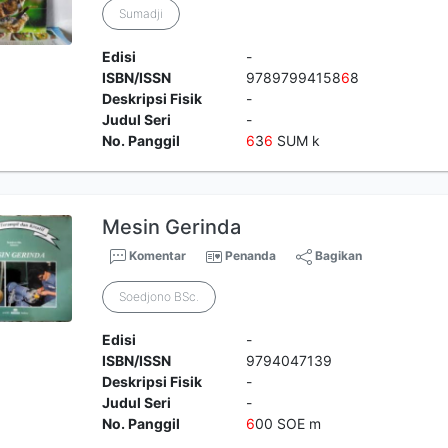
Sumadji
Edisi
-
ISBN/ISSN
97897994158
6
8
Deskripsi Fisik
-
Judul Seri
-
No. Panggil
6
3
6
SUM k
Mesin Gerinda
Komentar
Penanda
Bagikan
Soedjono BSc.
Edisi
-
ISBN/ISSN
9794047139
Deskripsi Fisik
-
Judul Seri
-
No. Panggil
6
00 SOE m