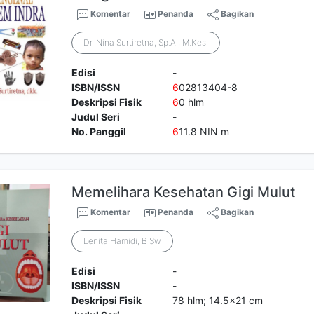
Komentar
Penanda
Bagikan
Dr. Nina Surtiretna, Sp.A., M.Kes.
Edisi
-
ISBN/ISSN
6
02813404-8
Deskripsi Fisik
6
0 hlm
Judul Seri
-
No. Panggil
6
11.8 NIN m
Memelihara Kesehatan Gigi Mulut
Komentar
Penanda
Bagikan
Lenita Hamidi, B Sw
Edisi
-
ISBN/ISSN
-
Deskripsi Fisik
78 hlm; 14.5x21 cm