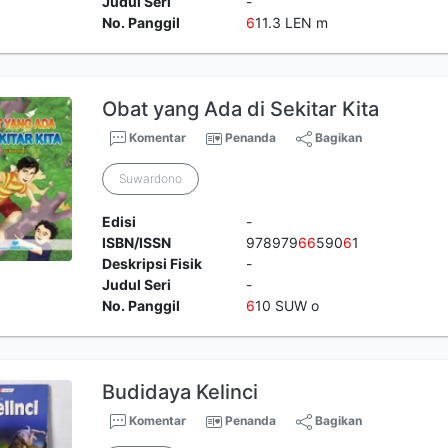
Judul Seri
-
No. Panggil
6
11.3 LEN m
Obat yang Ada di Sekitar Kita
Komentar
Penanda
Bagikan
Suwardono
Edisi
-
ISBN/ISSN
978979
6
6
590
6
1
Deskripsi Fisik
-
Judul Seri
-
No. Panggil
6
10 SUW o
Budidaya Kelinci
Komentar
Penanda
Bagikan