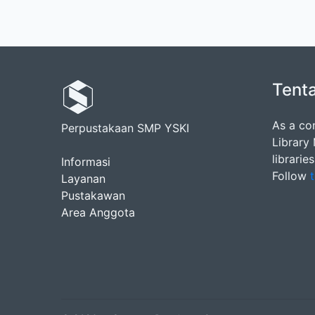
Tent
As a co
Perpustakaan SMP YSKI
Library
librarie
Informasi
Follow
t
Layanan
Pustakawan
Area Anggota