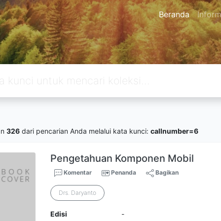
Beranda
Inform
an
326
dari pencarian Anda melalui kata kunci:
callnumber=6
Pengetahuan Komponen Mobil
Komentar
Penanda
Bagikan
Drs. Daryanto
Edisi
-