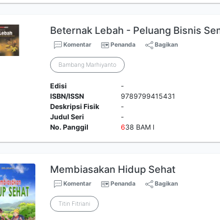
Beternak Lebah - Peluang Bisnis S
Komentar
Penanda
Bagikan
Bambang Marhiyanto
Edisi
-
ISBN/ISSN
9789799415431
Deskripsi Fisik
-
Judul Seri
-
No. Panggil
6
38 BAM l
Membiasakan Hidup Sehat
Komentar
Penanda
Bagikan
Titin Fitriani