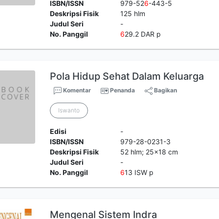
ISBN/ISSN
979-52
6
-443-5
Deskripsi Fisik
125 hlm
Judul Seri
-
No. Panggil
6
29.2 DAR p
Pola Hidup Sehat Dalam Keluarga
Komentar
Penanda
Bagikan
Iswanto
Edisi
-
ISBN/ISSN
979-28-0231-3
Deskripsi Fisik
52 hlm; 25x18 cm
Judul Seri
-
No. Panggil
6
13 ISW p
Mengenal Sistem Indra