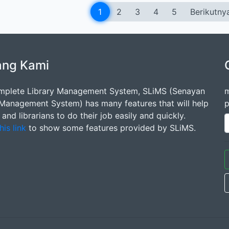
1
2
3
4
5
Berikutny
ang Kami
mplete Library Management System, SLiMS (Senayan
m
 Management System) has many features that will help
p
s and librarians to do their job easily and quickly.
his link
to show some features provided by SLiMS.