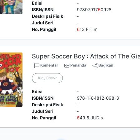
Edisi
-
ISBN/ISSN
97897917
6
0928
Deskripsi Fisik
-
Judul Seri
-
No. Panggil
6
13 FIT m
Super Soccer Boy : Attack of The Gi
Komentar
Penanda
Bagikan
Judy Brown
Edisi
-
ISBN/ISSN
978-1-84812-098-3
Deskripsi Fisik
-
Judul Seri
-
No. Panggil
6
49.5 JUD s