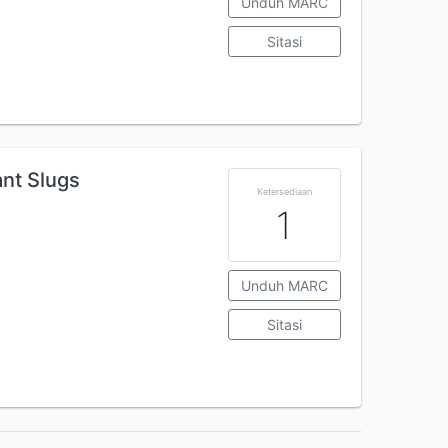
Unduh MARC
Sitasi
ant Slugs
Ketersediaan
1
Unduh MARC
Sitasi