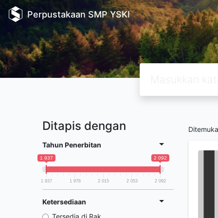
Perpustakaan SMP YSKI
Ditapis dengan
Ditemuk
Tahun Penerbitan
1 937
2 092
1 937
1 976
2 015
2 053
2 092
Ketersediaan
Tersedia di Rak