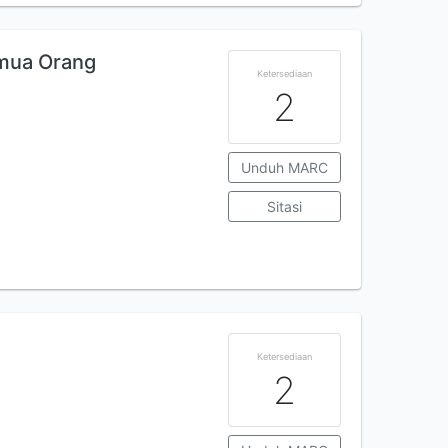
emua Orang
Ketersediaan
2
Unduh MARC
Sitasi
Ketersediaan
2