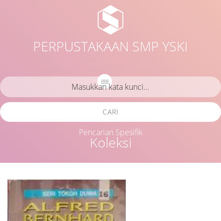
PERPUSTAKAAN SMP YSKI
CARI
Pencarian Spesifik
Koleksi